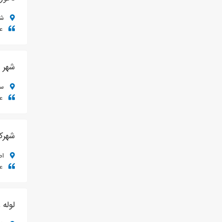
شیرا
عم
شهر 
سار
عم
شهر
اصف
عم
لوله 