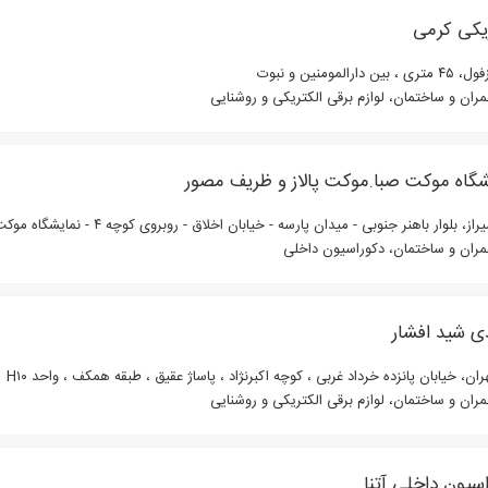
ریکی کرمی
تری ، بین دارالمومنین و نبوت
ران و ساختمان، لوازم برقی الکتریکی و روشنایی
شگاه موکت صبا.موکت پالاز و ظریف مصور
از، بلوار باهنر جنوبی - میدان پارسه - خیابان اخلاق - روبروی کوچه ۴ - نمایشگاه موکت صبا
ران و ساختمان، دکوراسیون داخلی
ی شید افشار
ان، خیابان پانزده خرداد غربی ، کوچه اکبرنژاد ، پاساژ عقیق ، طبقه همکف ، واحد H۱۰
ران و ساختمان، لوازم برقی الکتریکی و روشنایی
سیون داخلی آتنا