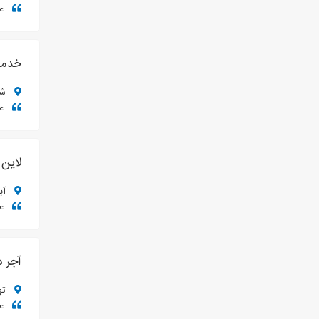
عم
خدما
شی
عم
لاین 
آبادان
عم
آجر د
ته
عم