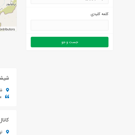
کلمه کلیدی
ntributors
شیشه
شیر
عم
کانال
تهر