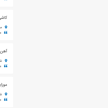
کاشی
مشه
عم
آهن آ
شیراز،
عم
موزا
شیر
عم