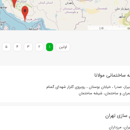
Leaflet
| ©
OpenStreetMap
co
اولین
۱
۲
۳
۴
۵
 ساختمانی مولانا
از، صدرا ، خیابان بوستان ، روبروی گلزار شهدای گمنام
ران و ساختمان، شیشه ساختمان
 سازی تهران
ان، مرزداران