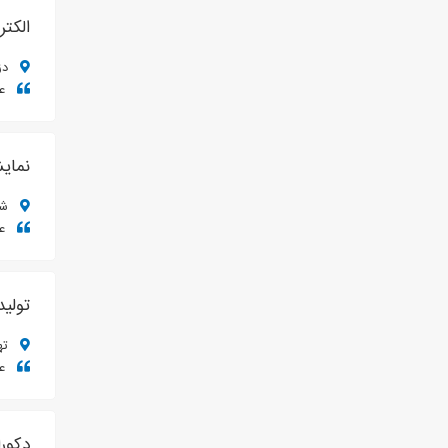
الکت
دزفول، ۴۵ م
عم
نمای
شیر
عم
تولید
تهر
عم
دکورا