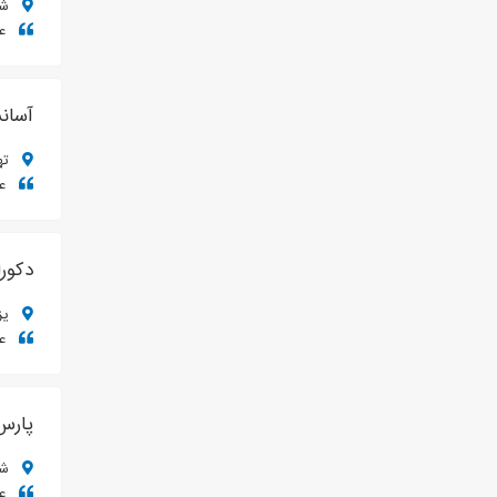
شیر
عم
آسانس
تهر
عم
دکور
یزد،
عم
پارس
شیر
عم