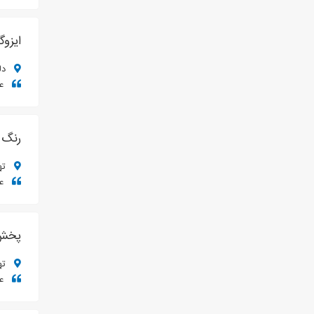
ایزوگ
دلیجان، ک
عم
رنگ 
تهر
عم
پخش 
تهرا
عم