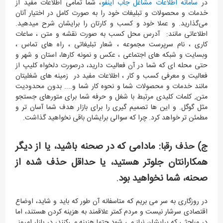
در
سامانه اطلاعات مشاغل جاب اینفو
، شما تمامی اطلاعات مفید از
خدمات و محصولات و تبلیغات خود را به صورت کامل در اختیار آنان
می‌گذارید. و عملا خود و کسب و کارتان را برایشان شرح میدهید.
اطلاعاتی مانند: آدرس محل کسب به صورت نقشه و متن ، ساعات
کاری ، نام سرپرست مجموعه ، شعار تبلیغاتی ، راه های تماس ،
وبسایت و شبکه های اجتماعی ، عکس و نمونه کارها، استان و شهر و
حتی محله ای که شما در آن فعالیت دارید، درصورت دلخواه کلیپ از
فعالیت و معرفی کسب و کار ، اطلاعات مفید در زمینه های شغلیتان
مانند خدمات و محصولات شما و نحوه کار شما و.... بدون محدودیت
متن, کلمات کلیدی مرتبط با شغل و حرفه شما برای متورهای جستجو
مثل گوگل. و این ها تصمیم گیری را برای بازار هدف شما آسان تر و
مطمئن تر خواهد کرد. چرا که سوالی برایشان باقی نخواهید گذاشت.
مادامی که در صحنه باشید، یا از دیگر
ج) حذف رقبا:
همکارانتان جلوتر هستید، یا حداقل حذف شده از
صحنه، شما نخواهید بود
.
در روزگاری به سر می بریم که متاسفانه آن طور که باید و شاید، اوضاع
اقتصادی سرشار نیست و مردم کمتر علاقمند به هزینه کردن هستند، اما
در مباحثی که برایشان نیاز می شود حتما هزینه می‌کنند، در بازار امروز