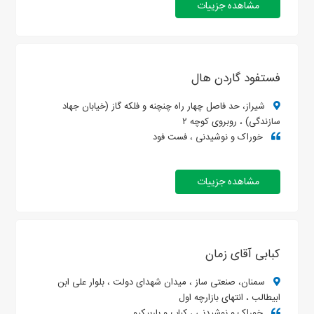
مشاهده جزییات
فستفود گاردن هال
شیراز، حد فاصل چهار راه چنچنه و فلکه گاز (خیابان جهاد
سازندگی) ، روبروی کوچه ۲
خوراک و نوشیدنی ، فست فود
مشاهده جزییات
کبابی آقای زمان
سمنان، صنعتی ساز ، میدان شهدای دولت ، بلوار علی ابن
ابیطالب ، انتهای بازارچه اول
خوراک و نوشیدنی ، کباب و باربیکیو