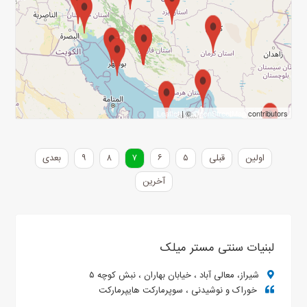
Leaflet
| ©
OpenStreetMap
contributors
اولین
قبلی
۵
۶
۷
۸
۹
بعدی
آخرین
لبنیات سنتی مستر میلک
شیراز، معالی آباد ، خیابان بهاران ، نبش کوچه ۵
خوراک و نوشیدنی ، سوپرمارکت هایپرمارکت