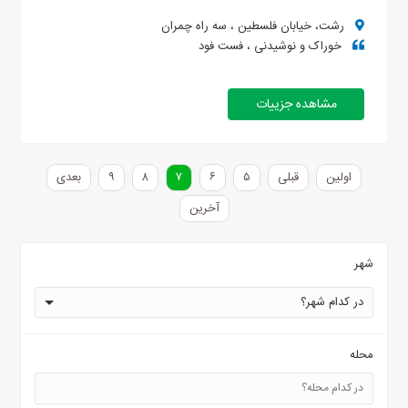
رشت، خیابان فلسطین ، سه راه چمران
خوراک و نوشیدنی ، فست فود
مشاهده جزییات
اولین
قبلی
۵
۶
۷
۸
۹
بعدی
آخرین
شهر
در کدام شهر؟
محله