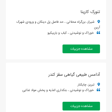
تنورک کارینا
شیراز، بزرگراه محلاتی ، حد فاصل پل دینکان و ورودی شهرک
آرین
خوراک و نوشیدنی ، کباب و باربیکیو
مشاهده جزییات
آدامس طبیعی گیاهی سقز کندر
تبریز، چایکنار
خوراک و نوشیدنی ، بنکداری اغذیه و پخش مواد غذایی
مشاهده جزییات