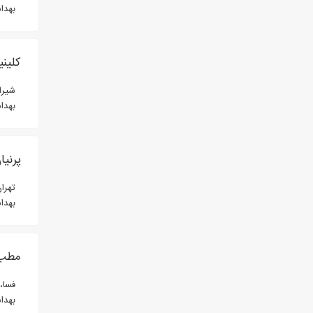
بهدا
کلین
شیرا
بهدا
پرنیا
تهران
بهدا
مطب د
فسا، 
بهدا