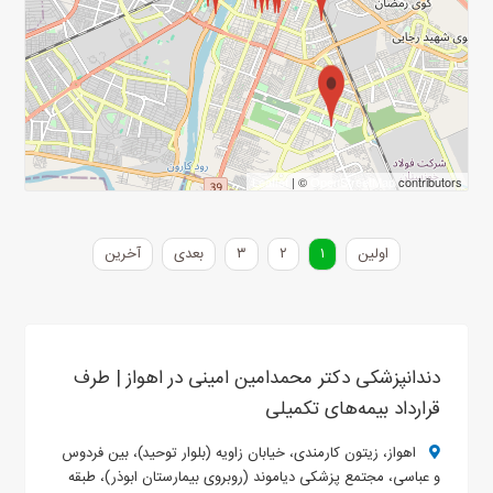
Leaflet
| ©
OpenStreetMap
contributors
اولین
۱
۲
۳
بعدی
آخرین
دندانپزشکی دکتر محمدامین امینی در اهواز | طرف
قرارداد بیمه‌های تکمیلی
اهواز، زیتون کارمندی، خیابان زاویه (بلوار توحید)، بین فردوس
و عباسی، مجتمع پزشکی دیاموند (روبروی بیمارستان ابوذر)، طبقه