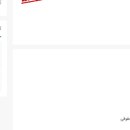
ک
حقوقی