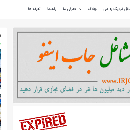
غل نزدیک به من
وبلاگ
معرفی ما
راهنما
تعرفه ها
ت