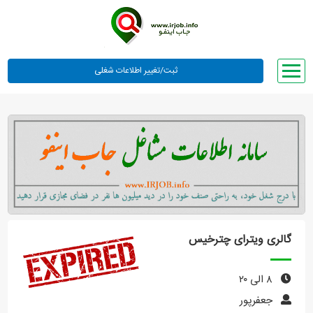
صفحه اصلی
لیست مشاغل
وبلاگ
معرفی ما
تعرفه ها
راهنما
گالری ویترای چترخیس
ورود یا عضویت
۸ الی ۲۰
جعفرپور