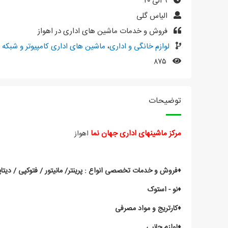
۹ الی ۲۰
الیاس گلی
فروش و خدمات ماشین های اداری در اهواز
لوازم خانگی و اداری
،
ماشین های اداری کامپیوتر و شبکه
۸۷۵
توضیحات
مرکز
ماشینهای
اداری
جهان
نما
اهواز
♦️فروش و خدمات تخصصی انواع : پرینتر/ مانیتور / فتوکپی / دیتاپر
♦️نو - استوک
♦️کارتریج و مواد مصرفی
♦️لوازم جانبی