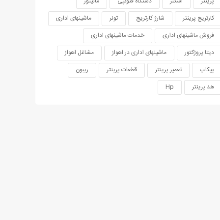
پرینتر
اسکنر
دستگاه فتوکپی
مانیتور
کارتریج پرینتر
شارژ کارتریج
تونر
ماشینهای اداری
فروش ماشینهای اداری
خدمات ماشینهای اداری
دیتا پروژکتور
ماشینهای اداری در اهواز
مشاغل اهواز
پیکاپ
تعمیر پرینتر
قطعات پرینتر
ریبون
هد پرینتر
Hp