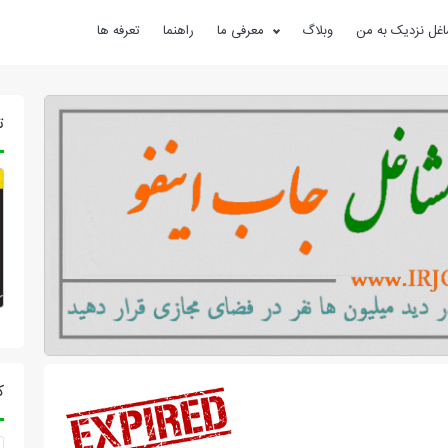
غل نزدیک به من
وبلاگ
معرفی ما
راهنما
تعرفه ها
ت
ک