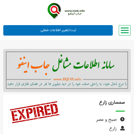
صفحه اصلی
لیست مشاغل
وبلاگ
معرفی ما
تعرفه ها
راهنما
سمساری زارع
ورود یا عضویت
صبح و عصر
زارع