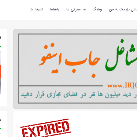
غل نزدیک به من
وبلاگ
معرفی ما
راهنما
تعرفه ها
ت
ک