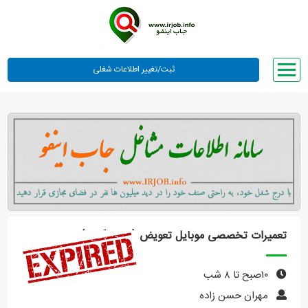
صفحه اصلی
لیست مشاغل
وبلاگ
معرفی ما
تعرفه ها
راهنما
تعمیرات تخصصی موبایل تعویض (هارد- گلس)
ورود یا عضویت
۱۰صبح تا ۸ شب
مهران حسن زاده