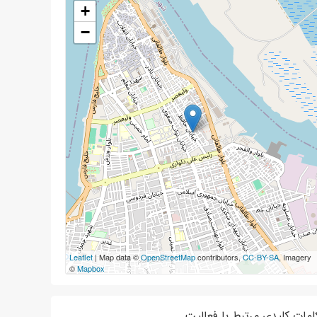
+
−
Leaflet
| Map data ©
OpenStreetMap
contributors,
CC-BY-SA
, Imagery
©
Mapbox
لمات کلیدی مرتبط با فعالیت