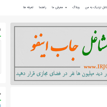
غل نزدیک به من
وبلاگ
معرفی ما
راهنما
تعرفه ها
ت
م