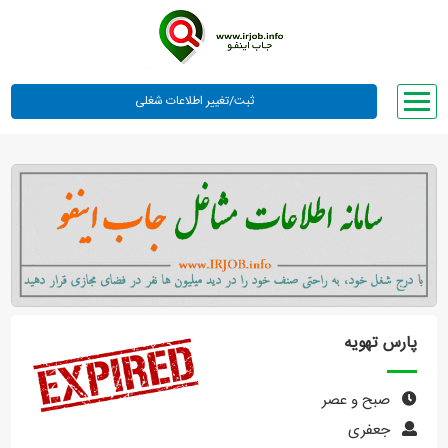
صفحه اصلی
لیست مشاغل
وبلاگ
معرفی ما
تعرفه ها
راهنما
پارس تهویه
ورود یا عضویت
صبح و عصر
جعفری