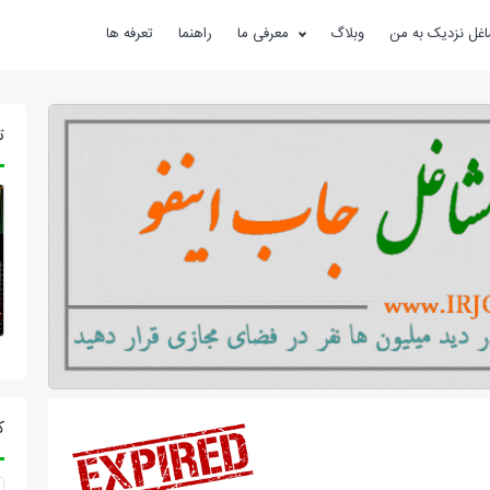
غل نزدیک به من
وبلاگ
معرفی ما
راهنما
تعرفه ها
ت
ک