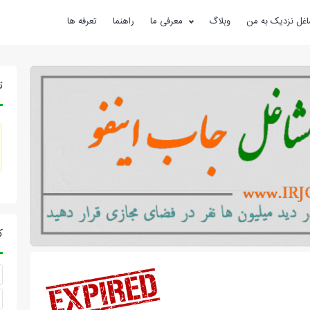
غل نزدیک به من
وبلاگ
معرفی ما
راهنما
تعرفه ها
ت
ک