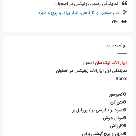
نمایندگی رسمی رونیکس در اصفهان
فنی صنعتی و کارگاهی
،
ابزار یراق و پیچ و مهره
۲۴۰
توضیحات
ابزار آلات نیک سان
اصفهان
نمایندگی اول ابزارآلات رونیکس در اصفهان
Ronix
⚙️کمپرسور
⚙️بتن کن
⚙️عمود بر / فارسی بر / پروفیل بر
⚙️موتور جوش
⚙️کارواش
⚙️دریل و پیچ گوشتی برقی