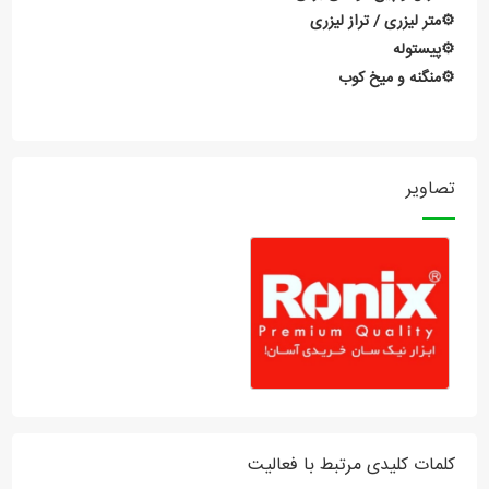
⚙️متر لیزری / تراز لیزری
⚙️پیستوله
⚙️منگنه و میخ کوب
تصاویر
کلمات کلیدی مرتبط با فعالیت