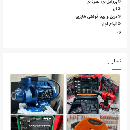
⚙️پروفیل بر ، عمود بر
⚙️فرز
⚙️دریل و پیچ گوشتی شارژی
⚙️انواع آچار
و ...
تصاویر