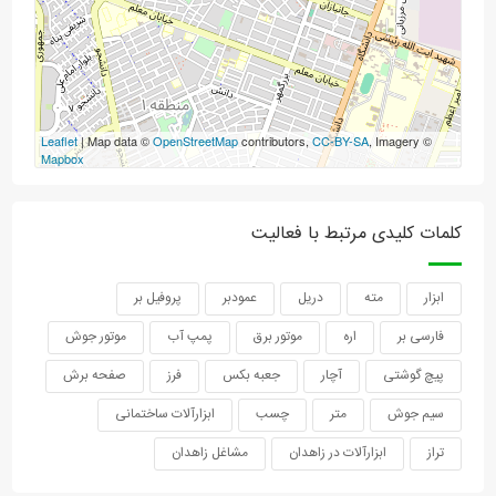
Leaflet
| Map data ©
OpenStreetMap
contributors,
CC-BY-SA
, Imagery ©
Mapbox
کلمات کلیدی مرتبط با فعالیت
ابزار
مته
دریل
عمودبر
پروفیل بر
فارسی بر
اره
موتور برق
پمپ آب
موتور جوش
پیچ گوشتی
آچار
جعبه بکس
فرز
صفحه برش
سیم جوش
متر
چسب
ابزارآلات ساختمانی
تراز
ابزارآلات در زاهدان
مشاغل زاهدان