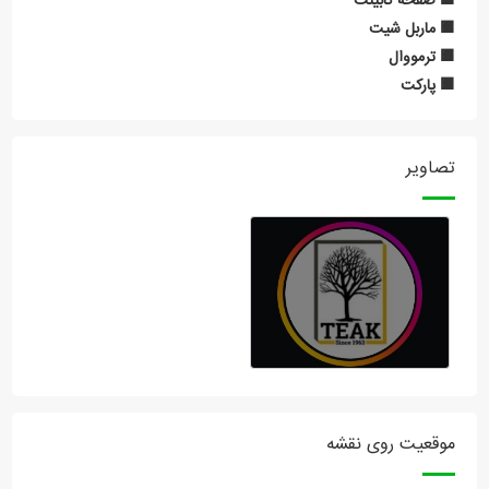
🟧 صفحه کابینت
🟧 ماربل شیت
🟧 ترمووال
🟧 پارکت
تصاویر
موقعیت روی نقشه