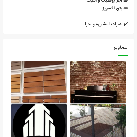
🧱 آجر روستیک و آنتیک
🧱 بتن اکسپوز
✔️ همراه با مشاوره و اجرا
تصاویر