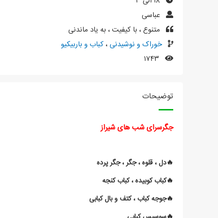
۱۸ الی ۳
عباسی
متنوع ، با کیفیت ، به یاد ماندنی
خوراک و نوشیدنی
،
کباب و باربیکیو
۱۷۴۳
توضیحات
جگرسرای شب های شیراز
🔥دل ، قلوه ، جگر ، جگر پرده
🔥کباب کوبیده ، کباب کنجه
🔥جوجه کباب ، کتف و بال کبابی
🔥سوسیس کبابی