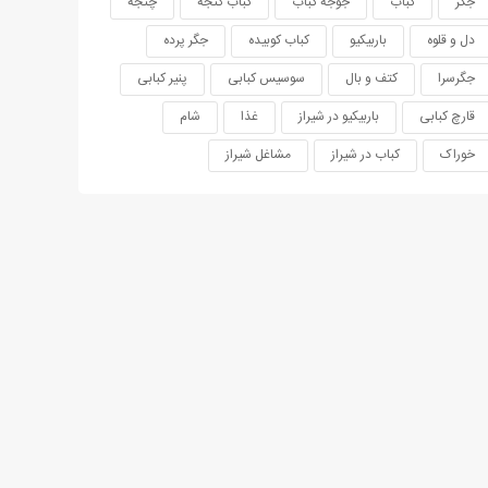
جگر
کباب
جوجه کباب
کباب کنجه
چنجه
دل و قلوه
باربیکیو
کباب کوبیده
جگر پرده
جگرسرا
کتف و بال
سوسیس کبابی
پنیر کبابی
قارچ کبابی
باربیکیو در شیراز
غذا
شام
خوراک
کباب در شیراز
مشاغل شیراز