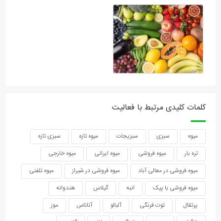
کلمات کلیدی مرتبط با فعالیت
میوه
سبزی
سبزیجات
میوه تازه
سبزی تازه
تره بار
میوه فروشی
میوه ایرانی
میوه خارجی
میوه فروشی در معالی آباد
میوه فروشی در شیراز
میوه تلفنی
میوه فروشی با پیک
انبه
گیلاس
هندوانه
پرتقال
توت فرنگی
آلبالو
آناناس
موز