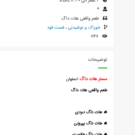
۴ عصر الی ۱۲:۳۰ بامداد
*
طعم واقعی هات داگ
خوراک و نوشیدنی
،
فست فود
۷۴۷
توضیحات
مستر هات داگ
اصفهان
طعم واقعی هات داگ
🔥 هات داگ دودی
🔥 هات داگ پپرونی
🔥 هات داگ هالوپینو