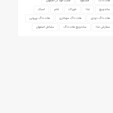
هات داگ
فستفود
فست فود در اصفهان
ساندویچ
غذا
خوراک
شام
اسنک
هات داگ دودی
هات داگ سوخاری
هات داگ پپرونی
سفارش غذا
ساندویچ هات داگ
مشاغل اصفهان