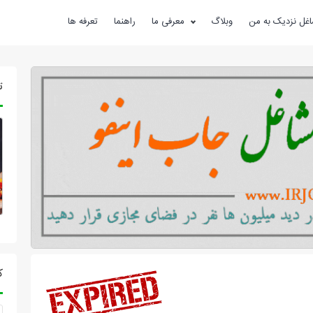
غل نزدیک به من
وبلاگ
معرفی ما
راهنما
تعرفه ها
ت
ک