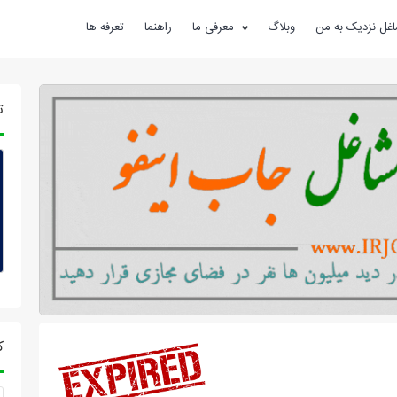
غل نزدیک به من
وبلاگ
معرفی ما
راهنما
تعرفه ها
ت
ک