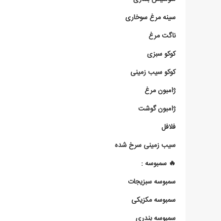
سینه مرغ سوخاری
ناگت مرغ
کوکو سبزی
کوکو سیب زمینی
ژامبون مرغ
ژامبون گوشت
فلافل
سیب زمینی سرخ شده
🔥 سمبوسه :
سمبوسه سبزیجات
سمبوسه مکزیکی
سمبوسه بندری