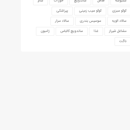
سمبوسه
فلافل
ساندویچ
خوراک
شام
کوکو سبزی
کوکو سیب زمینی
پیراشکی
سالاد الویه
سوسیس بندری
سالاد سزار
مشاغل شیراز
غذا
ساندویچ کالباس
ژامبون
ناگت