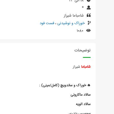
۱۸ الی ۲۳
*
شامباما شیراز
خوراک و نوشیدنی
،
فست فود
۱۰۸۰
توضیحات
شامباما
شیراز
🔥 خوراک و ساندویچ (کامل/مینی) :
سالاد ماکارونی
سالاد الویه
سوسیس بندری