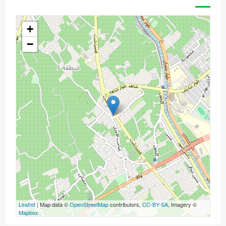
+
−
Leaflet
| Map data ©
OpenStreetMap
contributors,
CC-BY-SA
, Imagery ©
Mapbox