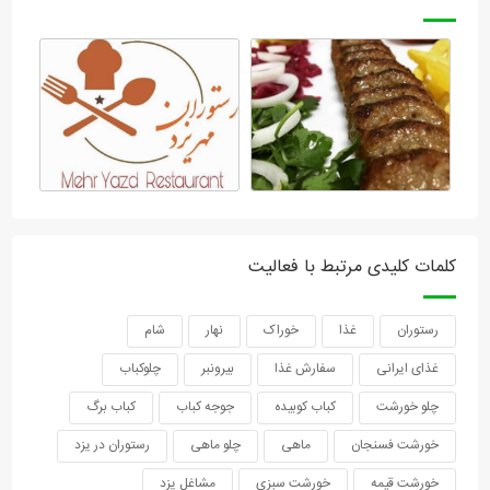
کلمات کلیدی مرتبط با فعالیت
رستوران
غذا
خوراک
نهار
شام
غذای ایرانی
سفارش غذا
بیرونبر
چلوکباب
چلو خورشت
کباب کوبیده
جوجه کباب
کباب برگ
خورشت فسنجان
ماهی
چلو ماهی
رستوران در یزد
خورشت قیمه
خورشت سبزی
مشاغل یزد