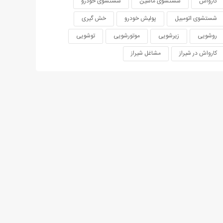
کارواش
شستشوی ماشین
شستشوی خودرو
شستشوی اتومبیل
پولیش خودرو
خش گیری
روشویی
زیرشویی
موتورشویی
توشویی
کارواش در شیراز
مشاغل شیراز