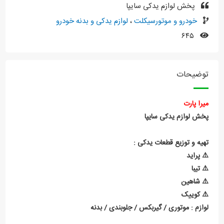
پخش لوازم یدکی سایپا
خودرو و موتورسیکلت
،
لوازم یدکی و بدنه خودرو
۶۴۵
توضیحات
میرا پارت
پخش لوازم یدکی سایپا
تهیه و توزیع قطعات یدکی :
⚠️ پراید
⚠️ تیبا
⚠️ شاهین
⚠️ کوییک
لوازم : موتوری / گیربکس / جلوبندی / بدنه