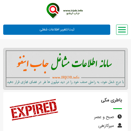
صفحه اصلی
لیست مشاغل
وبلاگ
معرفی ما
تعرفه ها
راهنما
باطری مکی
ورود یا عضویت
صبح و عصر
میرکازهی