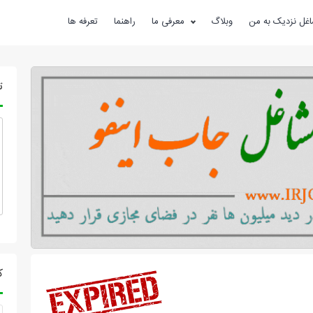
غل نزدیک به من
وبلاگ
معرفی ما
راهنما
تعرفه ها
ت
ک