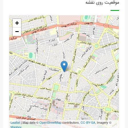
موقعیت روی نقشه
+
−
Leaflet
| Map data ©
OpenStreetMap
contributors,
CC-BY-SA
, Imagery ©
Mapbox