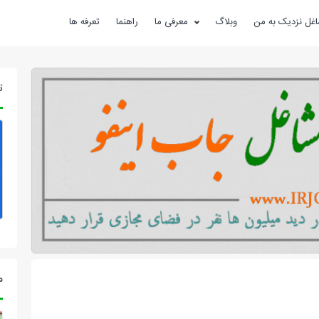
غل نزدیک به من
وبلاگ
معرفی ما
راهنما
تعرفه ها
ت
م