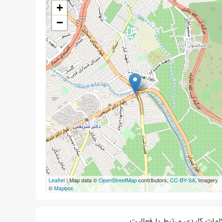
+
−
Leaflet
| Map data ©
OpenStreetMap
contributors,
CC-BY-SA
, Imagery
©
Mapbox
لمات کلیدی مرتبط با فعالیت