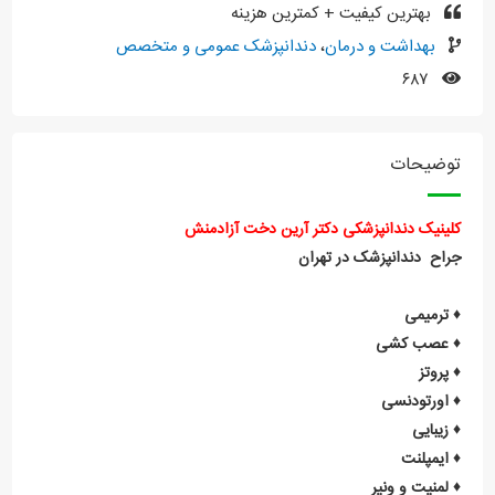
بهترین کیفیت + کمترین هزینه
بهداشت و درمان
،
دندانپزشک عمومی و متخصص
۶۸۷
توضیحات
کلینیک دندانپزشکی دکتر آرین دخت آزادمنش
جراح دندانپزشک در تهران
♦️
ترمیمی
♦️
عصب
کشی
♦️
پروتز
♦️
اورتودنسی
♦️
زیبایی
♦️
ایمپلنت
♦️
لمنیت
و
ونیر