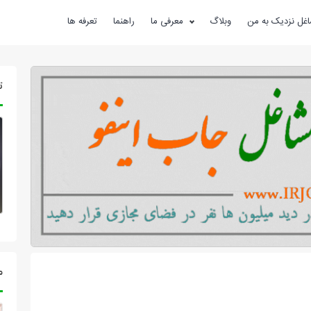
غل نزدیک به من
وبلاگ
معرفی ما
راهنما
تعرفه ها
ت
م