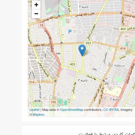
+
−
Leaflet
| Map data ©
OpenStreetMap
contributors,
CC-BY-SA
, Imagery
©
Mapbox
لمات کلیدی مرتبط با فعالیت