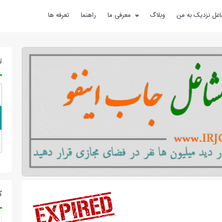
غل نزدیک به من
وبلاگ
معرفی ما
راهنما
تعرفه ها
ت
ک