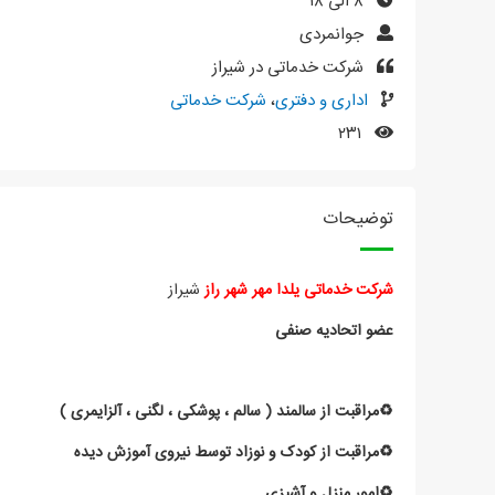
۸ الی ۱۸
جوانمردی
شرکت خدماتی در شیراز
اداری و دفتری
،
شرکت خدماتی
۲۳۱
توضیحات
شرکت خدماتی یلدا مهر شهر راز
شیراز
عضو اتحادیه صنفی
♻️مراقبت از سالمند ( سالم ، پوشکی ، لگنی ، آلزایمری )
♻️مراقبت از کودک و نوزاد توسط نیروی آموزش دیده
♻️امور منزل و آشپزی