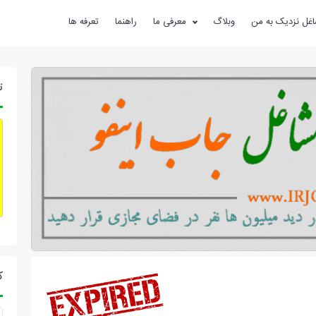
غل نزدیک به من
وبلاگ
معرفی ما
راهنما
تعرفه ها
ت
ک