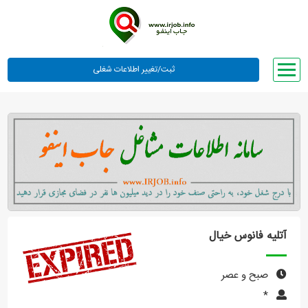
صفحه اصلی
لیست مشاغل
وبلاگ
معرفی ما
تعرفه ها
راهنما
آتلیه فانوس خیال
ورود یا عضویت
صبح و عصر
*