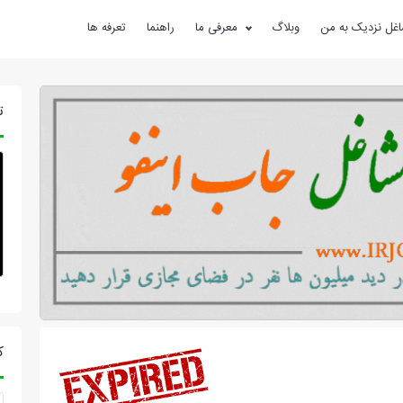
غل نزدیک به من
وبلاگ
معرفی ما
راهنما
تعرفه ها
ت
ک