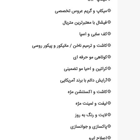
💠میکاپ و گریم عروس تخصصی
💠فیشال با معتبرترین متریال
💠کف سابی و اسپا
💠کاشت و ترمیم ناخن / مانیکور و پیکور روسی
💠کوتاهی مو حرفه ای
💠کراتین و احیا مو تضمینی
💠آرایش دائم با برند آمریکایی
💠کاشت و اکستنشن مژه
💠لیفت و لمینت مژه
💠لایت و رنگ به روز
💠پاکسازی و جوانسازی
💠اصلاح ابرو