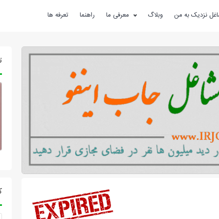
غل نزدیک به من
وبلاگ
معرفی ما
راهنما
تعرفه ها
ت
ک